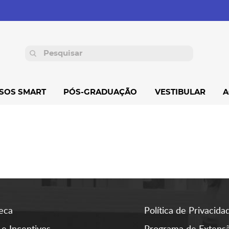
SOS SMART
PÓS-GRADUAÇÃO
VESTIBULAR
A
teca
Política de Privacida
 e Incentivos
Programa de Extens