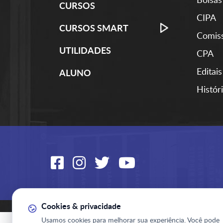
CURSOS
CIPA
CURSOS SMART
Comiss
UTILIDADES
CPA
Editais
ALUNO
Histór
Cookies & privacidade
Usamos cookies para melhorar sua experiência. Você pode