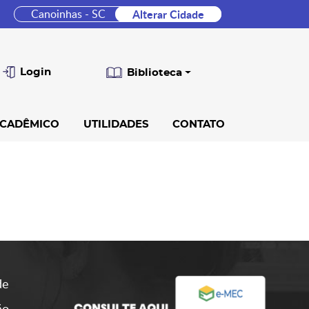
Canoinhas - SC
Alterar Cidade
Login
Biblioteca
CADÊMICO
UTILIDADES
CONTATO
de
ão